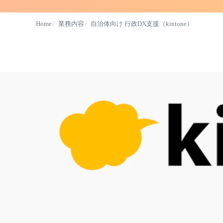
Home
業務内容
自治体向け 行政DX支援（kintone）