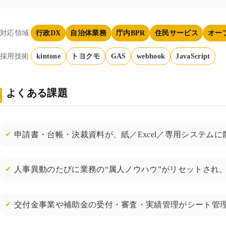
対応領域
行政DX
自治体業務
庁内BPR
住民サービス
オー
採用技術
kintone
トヨクモ
GAS
webhook
JavaScript
よくある課題
申請書・台帳・決裁資料が、紙／Excel／専用システム
人事異動のたびに業務の“属人ノウハウ”がリセットされ
交付金事業や補助金の受付・審査・実績管理がシート管