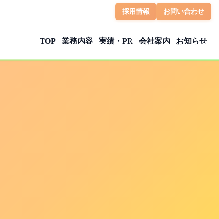
採用情報
お問い合わせ
TOP
業務内容
実績・PR
会社案内
お知らせ
その他の業務
認証・取り組み
扱い
トラブル対応
健康経営優良法人2026
CATV事業者様向けSMS
健活企業 認定
はたらく人ファースト宣言
こどもまんなか応援サポーター
古物営業法
子育て応援宣言