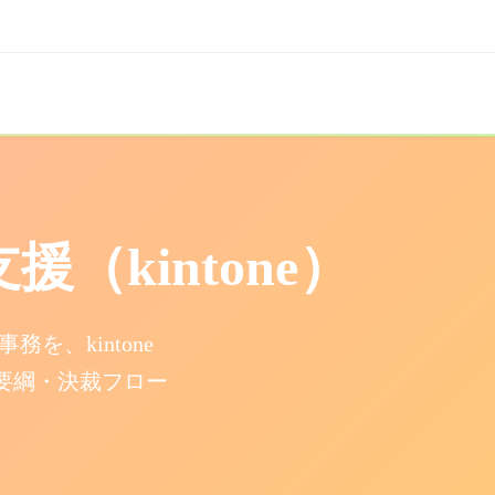
業務
ループ
シーポリシー
講習業務
パートナー
その他の規定
売
er 茅野
介
報保護方針
講習
サイボウズ株式会社
HP内の商標/登録商標の取り
（kintone）
プ会社・関連会社
報の取り扱いについて
サムライシステム株式会社
営業・セールスに関して
報開示等の請求のお手続き
を、kintone
要綱・決裁フロー