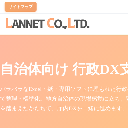
サイトマップ
開発業務
実績
企業情報
情報セキュリティ
商品販売
PR
組織・グ
プライバ
システム開発
実績一覧
ランネットとは
情報セキュリティ基本方針
商品販
社内Vtub
部署 紹
個人情
自治体向け 行政DX支援
自治体向け 行政DX支援
代表 挨拶
グルー
個人情
まるごとDXボックス
会社情報
個人情
バラバラなExcel・紙・専用ソフトに埋もれた行政事務
kintone伴走支援
アクセス
で整理・標準化。地方自治体の現場感覚に立ち、
ホームページ制作・リニューアル
を踏まえたかたちで、庁内DXを一緒に進めます。