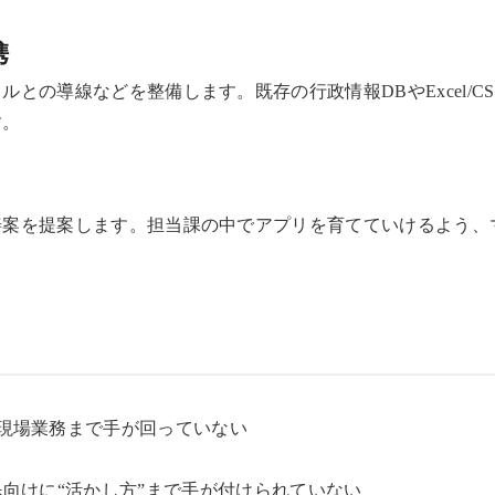
携
との導線などを整備します。既存の行政情報DBやExcel/C
す。
善案を提案します。担当課の中でアプリを育てていけるよう、
現場業務まで手が回っていない
向けに“活かし方”まで手が付けられていない